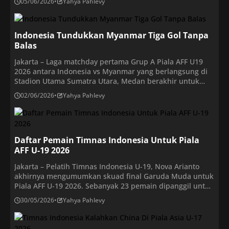
05/06/2026
•
Yahya Pahlevy
disumbangkan oleh Reno, Irpan, dan Kaka. Kemenangan
pada matchday kedua Grup A dalam kejuaraan yang juga
disebut ASEAN U19 Championship […]
Indonesia Tundukkan Myanmar Tiga Gol Tanpa
Balas
Jakarta – Laga matchday pertama Grup A Piala AFF U19
2026 antara Indonesia vs Myanmar yang berlangsung di
Stadion Utama Sumatra Utara, Medan berakhir untuk
kemenangan Garuda Muda dengan skor 3-0. Gol
02/06/2026
•
Yahya Pahlevy
kemenangan Timnas Indonesia U19 dilesakkan oleh
Arkhan Kaka pada babak pertama, kemudian disusul
brace Dimas Adi pada babak kedua. Sementara itu hasil
pertandingan […]
Daftar Pemain Timnas Indonesia Untuk Piala
AFF U-19 2026
Jakarta – Pelatih Timnas Indonesia U-19, Nova Arianto
akhirnya mengumumkan skuad final Garuda Muda untuk
Piala AFF U-19 2026. Sebanyak 23 pemain dipanggil untuk
membela panji Garuda di turnamen ini. Seperti yang
30/05/2026
•
Yahya Pahlevy
sudah diketahui, Piala AFF U-19 2026 akan segera
digulirkan. Turnamen usia muda bergengsi ini akan
digulirkan di kota Medan, Sumatera Utara. Timnas