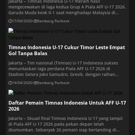
Jakarta – Timnas Indonesia U-17 meraih hasil
mengecewakan di laga kedua Grup A Piala AFF U-17 2026.
Garuda Muda keok 0-1 saat menghadapi Malaysia di
Stadion Gelora Joko Samudro, Gresik, Jawa Timur, Kamis
17/04/2026
•
Bambang Parikesit
(16/4/2026) malam WIB. Hasil ini jelas tak menguntungkan
Indonesia karena di laga terakhir harus bertemu
Vietnam. Beberapa jam sebelumnya, Vietnam menang 10-
0 […]
Timnas Indonesia U-17 Cukur Timor Leste Empat
Gol Tanpa Balas
Jakarta – Tim nasional (Timnas) U-17 Indonesia sukses
menuntaskan laga perdana Piala AFF U-17 2026 di
Stadion Gelora Joko Samudro, Gresik, dengan raihan
positif. Skuad Garuda Muda mengalahkan Timor Leste
14/04/2026
•
Bambang Parikesit
dengan skor 4-0. Di klasemen sementara, Indonesia dan
Vietnam sama-sama mengoleksi tiga poin dengan selisih
gol yang identik. Sementara itu, Malaysia dan Timor Leste
Daftar Pemain Timnas Indonesia Untuk AFF U-17
belum […]
2026
Jakarta – Skuad final Timnas Indonesia U-17 yang tampil
di Piala AFF U-17 2026 pada pekan depan telah
diumumkan. Sebanyak 26 pemain siap bertanding di