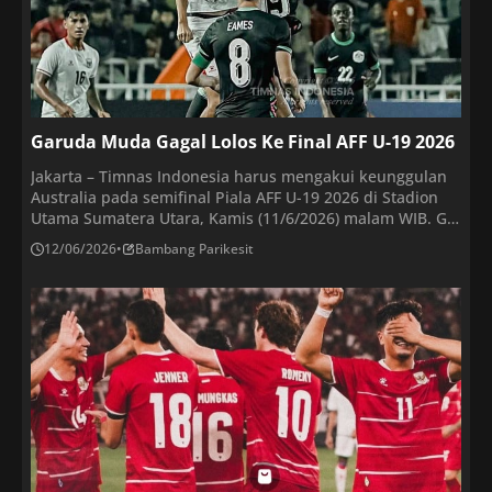
Garuda Muda Gagal Lolos Ke Final AFF U-19 2026
Jakarta – Timnas Indonesia harus mengakui keunggulan
Australia pada semifinal Piala AFF U-19 2026 di Stadion
Utama Sumatera Utara, Kamis (11/6/2026) malam WIB. Gol
Marcus Neil pada menit ke-89 jadi pembeda pada
12/06/2026
•
Bambang Parikesit
pertandingan ini. Hasil tersebut membuat Indonesia
dipastikan gagal mempertahankan gelar. Garuda Muda
selanjutnya bersua Kamboja pada perebutan tempat
ketiga, Sabtu (13/6/2026). Sedangkan Australia […]