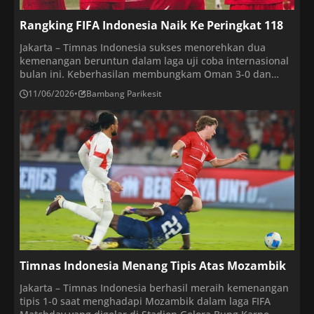
Rangking FIFA Indonesia Naik Ke Peringkat 118
Jakarta – Timnas Indonesia sukses menorehkan dua
kemenangan beruntun dalam laga uji coba internasional
bulan ini. Keberhasilan membungkam Oman 3-0 dan
Mozambik 1-0 tersebut langsung mendongkrak posisi
11/06/2026
•
Bambang Parikesit
skuat Garuda naik empat strip ke peringkat 118 dalam
ranking FIFA terbaru. Merujuk pada live ranking di laman
resmi FIFA yang dirilis Rabu (10/6/2026), timnas Indonesia
kini mantap […]
Timnas Indonesia Menang Tipis Atas Mozambik
Jakarta – Timnas Indonesia berhasil meraih kemenangan
tipis 1-0 saat menghadapi Mozambik dalam laga FIFA