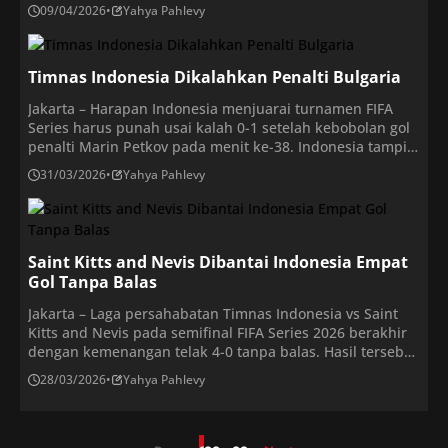
Jawa Timur. Pelatih Timnas Indonesia U-17, Kurniawan
09/04/2026
•
Yahya Pahlevy
Dwi Yulianto, memanggil 26 pemain untuk menghadapi
ajang Piala AFF U-17 2026. Pemanggilan tersebut
diumumkan lewat unggahan di akun Instagram resmi
Timnas Indonesia Dikalahkan Penalti Bulgaria
timnas lndonesia. […]
Jakarta – Harapan Indonesia menjuarai turnamen FIFA
Series harus punah usai kalah 0-1 setelah kebobolan gol
penalti Marin Petkov pada menit ke-38. Indonesia tampil
dominan dalam penguasaan bola sepanjang
31/03/2026
•
Yahya Pahlevy
pertandingan. Namun, efektivitas Timnas Bulgaria dalam
memanfaatkan peluang menjadi pembeda hasil akhir.
Penalti diberikan setelah pelanggaran Kevin Diks yang
dikonfirmasi melalui VAR. Eksekusi Petkov sukses
mengecoh […]
Saint Kitts and Nevis Dibantai Indonesia Empat
Gol Tanpa Balas
Jakarta – Laga persahabatan Timnas Indonesia vs Saint
Kitts and Nevis pada semifinal FIFA Series 2026 berakhir
dengan kemenangan telak 4-0 tanpa balas. Hasil tersebut
sekaligus membuat Garuda melaju ke final untuk
28/03/2026
•
Yahya Pahlevy
menantang Bulgarian. Bermain di Stadion Utama Gelora
Bung Karno (SUGBK), Jumat (27/3/2026) malam, Timnas
Indonesia memulai laga dengan determinasi tinggi.
Pelatih John Herdman […]