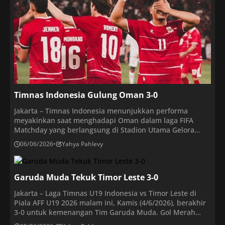
[…]
Timnas Indonesia Gulung Oman 3-0
Jakarta – Timnas Indonesia menunjukkan performa
meyakinkan saat menghadapi Oman dalam laga FIFA
Matchday yang berlangsung di Stadion Utama Gelora
Bung Karno (SUGBK), Jakarta, Jumat 5 Juni 2026 malam
06/06/2026
•
Yahya Pahlevy
WIB. Bermain di hadapan puluhan ribu pendukung
sendiri, skuad Garuda sukses meraih kemenangan telak
3-0. Tiga gol kemenangan Indonesia dicetak oleh Justin
Garuda Muda Tekuk Timor Leste 3-0
Hubner, Ole Romeny, dan […]
Jakarta – Laga Timnas U19 Indonesia vs Timor Leste di
Piala AFF U19 2026 malam ini, Kamis (4/6/2026), berakhir
3-0 untuk kemenangan Tim Garuda Muda. Gol Merah
Putih di Stadion Utama Sumatra Utara, Deli Serdang,