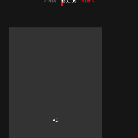
< Prev
1
2
3
…
39
Next >