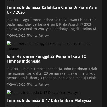
Indonesia […]
Timnas Indonesia Kalahkan China Di Piala Asia
U-17 2026
Jakarta – Laga Timnas Indonesia U-17 lawan China U-17
pada matchday pertama Grup B Piala Asia U-17 2026,
Selasa (5/5) malam WIB. yang berlangsung di Stadion King
Abdullah Sport City berakhir dengan skor 1-0 untuk
06/05/2026
•
Yahya Pahlevy
Indonesia U-17. Hasil ini membuat Indonesia berada di
peringkat kedua klasemen Grup B dengan tiga poin.
Indonesia kalah selisih gol […]
John Herdman Panggil 23 Pemain Ikuti TC
Timnas Indonesia
Jakarta – Pelatih Timnas Indonesia, John Herdman, telah
mengumumkan daftar 23 pemain yang akan mengikuti
pemusatan latihan (TC) sebagai persiapan menuju Piala
AFF 2026. Pemanggilan ini menjadi langkah awal yang
29/04/2026
•
Yahya Pahlevy
krusial bagi skuad Garuda dalam menghadapi turnamen
bergengsi di Asia Tenggara tersebut. Daftar pemain yang
dipanggil mencakup kombinasi menarik antara talenta
Timnas Indonesia U-17 Dikalahkan Malaysia
muda dan wajah-wajah berpengalaman, […]