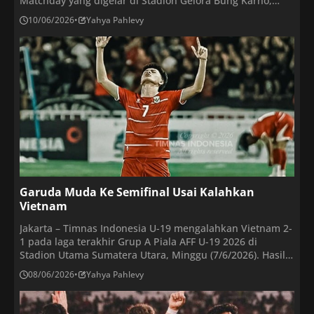
Matchday yang digelar di Stadion Gelora Bung Karno,
Selasa (9/6/2026) malam WIB. Gol semata wayang
10/06/2026
•
Yahya Pahlevy
Indonesia lahir pada menit ke-12 melalui aksi Ole
Romeny. Penyerang naturalisasi itu memanfaatkan
umpan matang Ragnar Oratmangoen sebelum melewati
kiper lawan dan menceploskan bola ke […]
Garuda Muda Ke Semifinal Usai Kalahkan
Vietnam
Jakarta – Timnas Indonesia U-19 mengalahkan Vietnam 2-
1 pada laga terakhir Grup A Piala AFF U-19 2026 di
Stadion Utama Sumatera Utara, Minggu (7/6/2026). Hasil
ini memastikan Garuda Muda sebagai juara grup dan
08/06/2026
•
Yahya Pahlevy
lolos ke semifinal. Bermain di bawah provokasi para
pemain dan ofisial Vietnam, para pemain muda Indonesia
sempat terpancing namun akhirnya bisa memenangkan