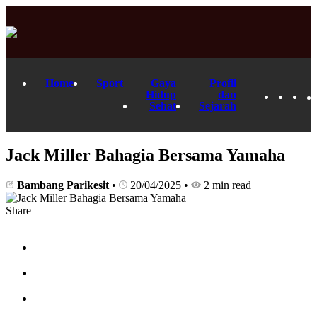
Home
Sport
Gaya
Profil
Hidup
dan
Sehat
Sejarah
Jack Miller Bahagia Bersama Yamaha
Bambang Parikesit
•
20/04/2025
•
2 min read
Share