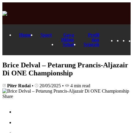
Home
Sport
Gaya
Profil
Hidup
dan
Sehat
Sejarah
Brice Delval – Petarung Prancis-Aljazair
Di ONE Championship
Piter Rudai
•
20/05/2025
•
4 min read
Share