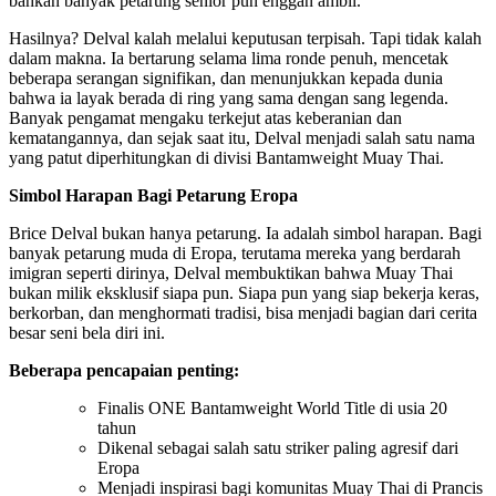
bahkan banyak petarung senior pun enggan ambil.
Hasilnya? Delval kalah melalui keputusan terpisah. Tapi tidak kalah
dalam makna. Ia bertarung selama lima ronde penuh, mencetak
beberapa serangan signifikan, dan menunjukkan kepada dunia
bahwa ia layak berada di ring yang sama dengan sang legenda.
Banyak pengamat mengaku terkejut atas keberanian dan
kematangannya, dan sejak saat itu, Delval menjadi salah satu nama
yang patut diperhitungkan di divisi Bantamweight Muay Thai.
Simbol Harapan Bagi Petarung Eropa
Brice Delval bukan hanya petarung. Ia adalah simbol harapan. Bagi
banyak petarung muda di Eropa, terutama mereka yang berdarah
imigran seperti dirinya, Delval membuktikan bahwa Muay Thai
bukan milik eksklusif siapa pun. Siapa pun yang siap bekerja keras,
berkorban, dan menghormati tradisi, bisa menjadi bagian dari cerita
besar seni bela diri ini.
Beberapa pencapaian penting:
Finalis ONE Bantamweight World Title di usia 20
tahun
Dikenal sebagai salah satu striker paling agresif dari
Eropa
Menjadi inspirasi bagi komunitas Muay Thai di Prancis