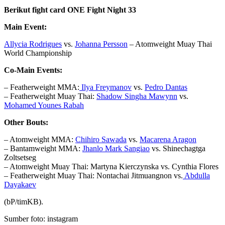
Berikut fight card ONE Fight Night 33
Main Event:
Allycia Rodrigues
vs.
Johanna Persson
– Atomweight Muay Thai
World Championship
Co-Main Events:
– Featherweight MMA:
Ilya Freymanov
vs.
Pedro Dantas
– Featherweight Muay Thai:
Shadow Singha Mawynn
vs.
Mohamed Younes Rabah
Other Bouts:
– Atomweight MMA:
Chihiro Sawada
vs.
Macarena Aragon
– Bantamweight MMA:
Jhanlo Mark Sangiao
vs. Shinechagtga
Zoltsetseg
– Atomweight Muay Thai: Martyna Kierczynska vs. Cynthia Flores
– Featherweight Muay Thai: Nontachai Jitmuangnon vs.
Abdulla
Dayakaev
(bP/timKB).
Sumber foto: instagram