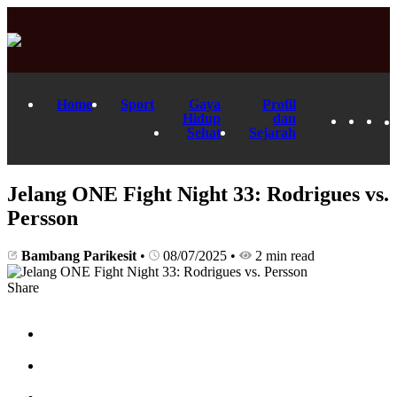
Home
Sport
Gaya
Profil
Hidup
dan
Sehat
Sejarah
Jelang ONE Fight Night 33: Rodrigues vs.
Persson
Bambang Parikesit
•
08/07/2025
•
2 min read
Share