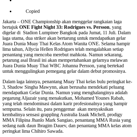
Copied
Jakarta – ONE Championship akan menggelar rangkaian laga
bertajuk
ONE Fight Night 33: Rodrigues vs. Persson
, yang
digelar di Stadion Lumpinee Bangkok pada Jumat, 11 Juli. Dalam
laga utama, dua striker akan bertarung untuk mendapatkan gelar
Juara Dunia Muay Thai Kelas Atom Wanita ONE. Selama hampir
lima tahun, Allycia Hellen Rodrigues telah mengalahkan setiap
penantang yang mencoba merebut mahkota. Namun sekarang,
petarung asal Brasil ini akan mempertahankan gelarnya melawan
Juara Dunia Muay Thai WBC Johanna Persson, yang bertekad
untuk menggulingkan pemegang gelar dalam debut promosinya.
Dalam laga lainnya, penantang Muay Thai kelas bulu peringkat ke-
3, Shadow Singha Mawynn, akan berusaha mendekati peluang
mendapatkan Gelar Dunia. Namun yang menghalanginya adalah
pegarung Aljazair yang menakutkan, Mohamed Younes Rabah,
yang telah mendominasi dalam karir profesionalnya yang hampir
sempurna. Selain itu, para penggemar akan menyaksikan
kembalinya sensasi grappling Australia Izaak Michell, prodigy
MMA Filipina Jhanlo Mark Sangiao, penantang MMA Rusia yang
sedang naik daun Ibragim Dauev, dan penantang MMA kelas atom
peringkat lima Chihiro Sawada.