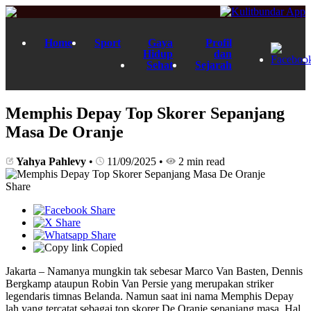
Home
Sport
Gaya
Profil
Hidup
dan
Sehat
Sejarah
Memphis Depay Top Skorer Sepanjang
Masa De Oranje
Yahya Pahlevy
•
11/09/2025
•
2 min read
Share
Copied
Jakarta – Namanya mungkin tak sebesar Marco Van Basten, Dennis
Bergkamp ataupun Robin Van Persie yang merupakan striker
legendaris timnas Belanda. Namun saat ini nama Memphis Depay
lah yang tercatat sebagai top skorer De Oranje sepanjang masa. Hal