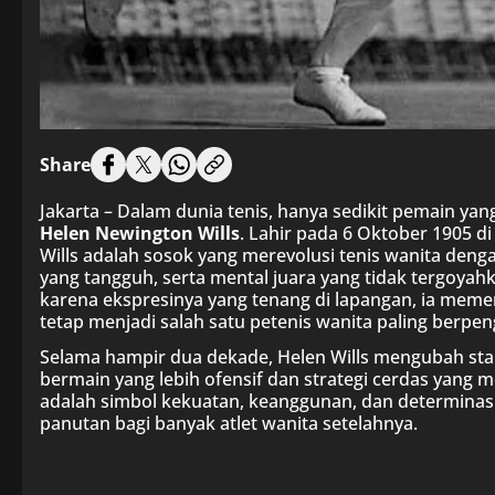
Share
Jakarta – Dalam dunia tenis, hanya sedikit pemain y
Helen Newington Wills
. Lahir pada 6 Oktober 1905 di 
Wills adalah sosok yang merevolusi tenis wanita denga
yang tangguh, serta mental juara yang tidak tergoyahka
karena ekspresinya yang tenang di lapangan, ia meme
tetap menjadi salah satu petenis wanita paling berpe
Selama hampir dua dekade, Helen Wills mengubah sta
bermain yang lebih ofensif dan strategi cerdas yang 
adalah simbol kekuatan, keanggunan, dan determinasi
panutan bagi banyak atlet wanita setelahnya.