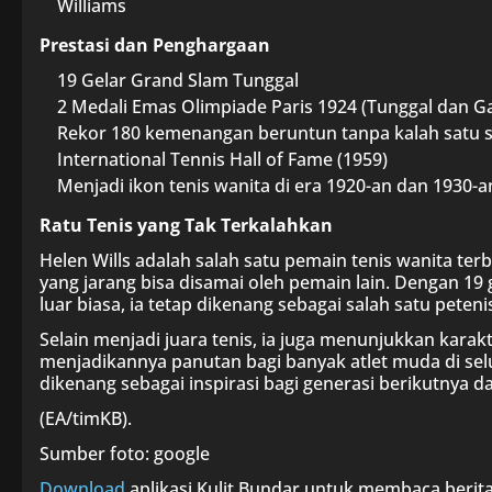
Williams
Prestasi dan Penghargaan
19 Gelar Grand Slam Tunggal
2 Medali Emas Olimpiade Paris 1924 (Tunggal dan Ga
Rekor 180 kemenangan beruntun tanpa kalah satu 
International Tennis Hall of Fame (1959)
Menjadi ikon tenis wanita di era 1920-an dan 1930-a
Ratu Tenis yang Tak Terkalahkan
Helen Wills adalah salah satu pemain tenis wanita ter
yang jarang bisa disamai oleh pemain lain. Dengan 1
luar biasa, ia tetap dikenang sebagai salah satu peten
Selain menjadi juara tenis, ia juga menunjukkan karakte
menjadikannya panutan bagi banyak atlet muda di selu
dikenang sebagai inspirasi bagi generasi berikutnya d
(EA/timKB).
Sumber foto: google
Download
aplikasi Kulit Bundar untuk membaca berita