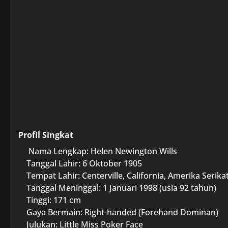
Profil Singkat
Nama Lengkap: Helen Newington Wills
Tanggal Lahir: 6 Oktober 1905
Tempat Lahir: Centerville, California, Amerika Serika
Tanggal Meninggal: 1 Januari 1998 (usia 92 tahun)
Tinggi: 171 cm
Gaya Bermain: Right-handed (Forehand Dominan)
Julukan: Little Miss Poker Face