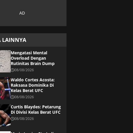
A LAINNYA
Mengatasi Mental
Overload Dengan
Rutinitas Brain Dump
08/08/2026
Waldo Cortes Acosta:
Raksasa Dominika Di
Kelas Berat UFC
08/08/2026
Curtis Blaydes: Petarung
Di Divisi Kelas Berat UFC
08/08/2026