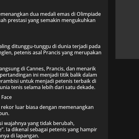
memenangkan dua medali emas di Olimpiade
buah prestasi yang semakin mengukuhkan
aling ditunggu-tunggu di dunia terjadi pada
nglen, petenis asal Prancis yang merupakan
langsung di Cannes, Prancis, dan menarik
 pertandingan ini menjadi titik balik dalam
ambisi untuk menjadi petenis terbaik di
unia tenis selama lebih dari satu dekade.
 Face
an rekor luar biasa dengan memenangkan
pun.
i wajahnya yang tidak berubah,
. Ia dikenal sebagai petenis yang hampir
nya di lapangan.