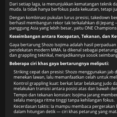
Dari setiap laga, ia menunjukkan kematangan teknik da
muda. Ia tidak hanya berfokus pada kekuatan, tetapi jug
Dengan kombinasi pukulan lurus presisi, takedown bers
berhasil membangun rekor tak terkalahkan di Jepan
panggung Asia yang lebih besar, yaitu ONE Champions
Keseimbangan antara Kecepatan, Tekanan, dan Ke
Gaya bertarung Shozo Isojima adalah hasil perpaduan di
pendekatan modern MMA. Ia dikenal sebagai petarung
dan grappling teknikal, menjadikannya sosok seimbang 
Beberapa ciri khas gaya bertarungnya meliputi:
Striking cepat dan presisi: Shozo menggunakan jab
menekan lawan, lalu memanfaatkan celah untuk mel
Kontrol grappling kuat: berkat latar belakang judo d
melakukan transisi antara posisi atas dan bawah de
Tempo dan tekanan konstan: Isojima jarang memberi
selalu menjaga ritme tinggi tanpa kehilangan fokus.
Kecerdasan taktis: Ia mampu membaca pergerakan l
dalam hitungan detik — ciri khas petarung yang mat