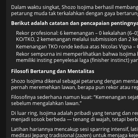
Dalam waktu singkat, Shozo Isojima berhasil memban
petarung muda tak terkalahkan dengan gaya bertarun
Berikut adalah catatan dan pencapaian pentingnya 
Rekor profesional: 6 kemenangan – 0 kekalahan (6–0
KO/TKO, 2 kemenangan melalui submission dan 2 ke
Kemenangan TKO ronde kedua atas Nicolas Vigna – O
Rekor sempurna ini memperlihatkan bahwa Isojima b
memiliki insting penyelesai laga (finisher instinct) ya
Filosofi Bertarung dan Mentalitas
Shozo Isojima dikenal sebagai petarung dengan mental d
pernah meremehkan lawan, berapa pun rekor atau rep
Filosofinya sederhana namun kuat: “Kemenangan sejati
sebelum mengalahkan lawan.”
Di luar ring, Isojima adalah pribadi yang tenang dan 
menjadi sosok berbeda — tenang di wajah, tetapi berb
Latihan hariannya mencakup sesi sparring intensif, la
meditasi Jepang tradisional (zazen) untuk menjaga kej