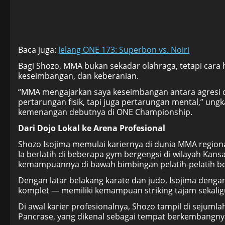
Baca juga:
Jelang ONE 173: Superbon vs. Noiri
Bagi Shozo, MMA bukan sekadar olahraga, tetapi cara
keseimbangan, dan keberanian.
“MMA mengajarkan saya keseimbangan antara agresi d
pertarungan fisik, tapi juga pertarungan mental,” un
kemenangan debutnya di ONE Championship.
Dari Dojo Lokal ke Arena Profesional
Shozo Isojima memulai kariernya di dunia MMA regiona
Ia berlatih di beberapa gym bergengsi di wilayah Ka
kemampuannya di bawah bimbingan pelatih-pelatih b
Dengan latar belakang karate dan judo, Isojima deng
komplet — memiliki kemampuan striking tajam sekaligu
Di awal karier profesionalnya, Shozo tampil di sejuml
Pancrase, yang dikenal sebagai tempat berkembangny