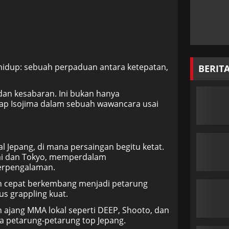
 hidup: sebuah perpaduan antara ketepatan,
BERIT
an kesabaran. Ini bukan hanya
gkap Isojima dalam sebuah wawancara usai
l Jepang, di mana persaingan begitu ketat.
nsai dan Tokyo, memperdalam
erpengalaman.
an cepat berkembang menjadi petarung
s grappling kuat.
ah ajang MMA lokal seperti DEEP, Shooto, dan
a petarung-petarung top Jepang.