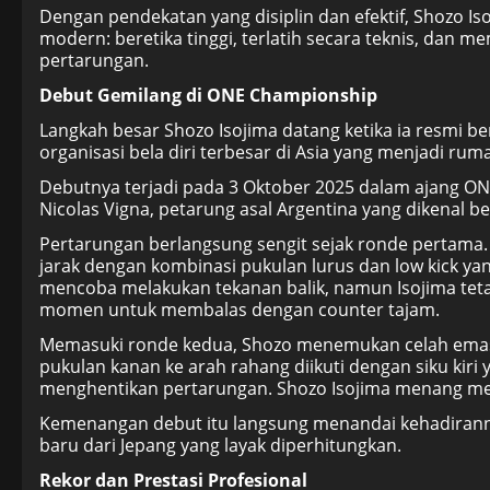
Dengan pendekatan yang disiplin dan efektif, Shozo I
modern: beretika tinggi, terlatih secara teknis, dan m
pertarungan.
Debut Gemilang di ONE Championship
Langkah besar Shozo Isojima datang ketika ia resmi
organisasi bela diri terbesar di Asia yang menjadi rum
Debutnya terjadi pada 3 Oktober 2025 dalam ajang ON
Nicolas Vigna, petarung asal Argentina yang dikenal b
Pertarungan berlangsung sengit sejak ronde pertama. 
jarak dengan kombinasi pukulan lurus dan low kick ya
mencoba melakukan tekanan balik, namun Isojima tet
momen untuk membalas dengan counter tajam.
Memasuki ronde kedua, Shozo menemukan celah emas
pukulan kanan ke arah rahang diikuti dengan siku kiri
menghentikan pertarungan. Shozo Isojima menang mel
Kemenangan debut itu langsung menandai kehadirann
baru dari Jepang yang layak diperhitungkan.
Rekor dan Prestasi Profesional