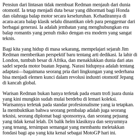
Pensiun dari lintasan tidak membuat Redman menjauh dari dunia
otomotif. Ia tetap menjadi duta besar yang dihormati bagi Honda
dan olahraga balap motor secara keseluruhan. Kehadirannya di
acara-acara balap klasik selalu dinantikan oleh para penggemar dari
berbagai generasi. Ia adalah jembatan yang menghubungkan era
balap romantis yang penuh risiko dengan era modern yang sangat
teknis.
Bagi kita yang hidup di masa sekarang, mempelajari sejarah Jim
Redman memberikan perspektif baru tentang arti dedikasi. Ia lahir di
London, tumbuh besar di Afrika, dan menaklukkan dunia dari atas
sadel sepeda motor buatan Jepang. Narasi hidupnya adalah tentang
adaptasi—bagaimana seorang pria dari lingkungan yang sederhana
bisa menjadi elemen kunci dalam revolusi industri otomotif Jepang
di kancah global.
Warisan Redman bukan hanya terletak pada enam trofi juara dunia
yang kini mungkin sudah mulai berdebu di lemari koleksi.
Warisannya terletak pada standar profesionalisme yang ia tetapkan.
Ia membuktikan bahwa seorang pembalap adalah juga seorang
teknisi, seorang diplomat bagi sponsornya, dan seorang pejuang
yang tidak kenal lelah. Di balik helm klasiknya dan senyumnya
yang tenang, tersimpan semangat yang membantu meletakkan
fondasi bagi apa yang kita kenal sebagai MotoGP hari ini.