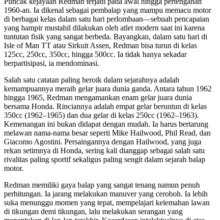
Puncak kejayaan Redman terjadi pada awal hingga pertengahan
1960-an. Ia dikenal sebagai pembalap yang mampu memacu motor
di berbagai kelas dalam satu hari perlombaan—sebuah pencapaian
yang hampir mustahil dilakukan oleh atlet modern saat ini karena
tuntutan fisik yang sangat berbeda. Bayangkan, dalam satu hari di
Isle of Man TT atau Sirkuit Assen, Redman bisa turun di kelas
125cc, 250cc, 350cc, hingga 500cc. Ia tidak hanya sekadar
berpartisipasi, ia mendominasi.
Salah satu catatan paling heroik dalam sejarahnya adalah
kemampuannya meraih gelar juara dunia ganda. Antara tahun 1962
hingga 1965, Redman mengamankan enam gelar juara dunia
bersama Honda. Rinciannya adalah empat gelar beruntun di kelas
350cc (1962–1965) dan dua gelar di kelas 250cc (1962–1963).
Kemenangan ini bukan didapat dengan mudah. Ia harus bertarung
melawan nama-nama besar seperti Mike Hailwood, Phil Read, dan
Giacomo Agostini. Persaingannya dengan Hailwood, yang juga
rekan setimnya di Honda, sering kali dianggap sebagai salah satu
rivalitas paling sportif sekaligus paling sengit dalam sejarah balap
motor.
Redman memiliki gaya balap yang sangat tenang namun penuh
perhitungan. Ia jarang melakukan manuver yang ceroboh. Ia lebih
suka menunggu momen yang tepat, mempelajari kelemahan lawan
di tikungan demi tikungan, lalu melakukan serangan yang