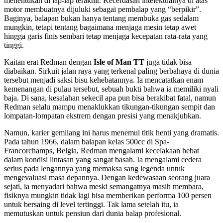
menentukan di lap-lap terakhir. Kecerdasan intelektualnya di atas
motor membuatnya dijuluki sebagai pembalap yang “berpikir”.
Baginya, balapan bukan hanya tentang membuka gas sedalam
mungkin, tetapi tentang bagaimana menjaga mesin tetap awet
hingga garis finis sembari tetap menjaga kecepatan rata-rata yang
tinggi.
Kaitan erat Redman dengan
Isle of Man TT
juga tidak bisa
diabaikan. Sirkuit jalan raya yang terkenal paling berbahaya di dunia
tersebut menjadi saksi bisu kehebatannya. Ia mencatatkan enam
kemenangan di pulau tersebut, sebuah bukti bahwa ia memiliki nyali
baja. Di sana, kesalahan sekecil apa pun bisa berakibat fatal, namun
Redman selalu mampu menaklukkan tikungan-tikungan sempit dan
lompatan-lompatan ekstrem dengan presisi yang menakjubkan.
Namun, karier gemilang ini harus menemui titik henti yang dramatis.
Pada tahun 1966, dalam balapan kelas 500cc di Spa-
Francorchamps, Belgia, Redman mengalami kecelakaan hebat
dalam kondisi lintasan yang sangat basah. Ia mengalami cedera
serius pada lengannya yang memaksa sang legenda untuk
mengevaluasi masa depannya. Dengan kedewasaan seorang juara
sejati, ia menyadari bahwa meski semangatnya masih membara,
fisiknya mungkin tidak lagi bisa memberikan performa 100 persen
untuk bersaing di level tertinggi. Tak lama setelah itu, ia
memutuskan untuk pensiun dari dunia balap profesional.