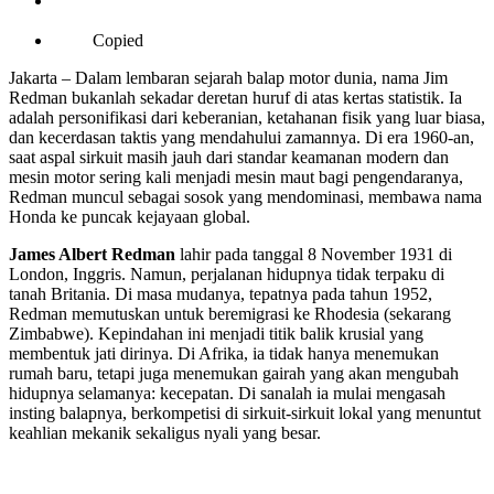
Copied
Jakarta – Dalam lembaran sejarah balap motor dunia, nama Jim
Redman bukanlah sekadar deretan huruf di atas kertas statistik. Ia
adalah personifikasi dari keberanian, ketahanan fisik yang luar biasa,
dan kecerdasan taktis yang mendahului zamannya. Di era 1960-an,
saat aspal sirkuit masih jauh dari standar keamanan modern dan
mesin motor sering kali menjadi mesin maut bagi pengendaranya,
Redman muncul sebagai sosok yang mendominasi, membawa nama
Honda ke puncak kejayaan global.
James Albert Redman
lahir pada tanggal 8 November 1931 di
London, Inggris. Namun, perjalanan hidupnya tidak terpaku di
tanah Britania. Di masa mudanya, tepatnya pada tahun 1952,
Redman memutuskan untuk beremigrasi ke Rhodesia (sekarang
Zimbabwe). Kepindahan ini menjadi titik balik krusial yang
membentuk jati dirinya. Di Afrika, ia tidak hanya menemukan
rumah baru, tetapi juga menemukan gairah yang akan mengubah
hidupnya selamanya: kecepatan. Di sanalah ia mulai mengasah
insting balapnya, berkompetisi di sirkuit-sirkuit lokal yang menuntut
keahlian mekanik sekaligus nyali yang besar.