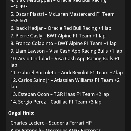
Max Verstappen – Oracle Red Bull Racing
+40.497
Oscar Piastri – McLaren Mastercard F1 Team
+58.661
Isack Hadjar – Oracle Red Bull Racing +1 lap
Pierre Gasly – BWT Alpine F1 Team +1 lap
Franco Colapinto – BWT Alpine F1 Team +1 lap
Liam Lawson – Visa Cash App Racing Bulls +1 lap
Arvid Lindblad – Visa Cash App Racing Bulls +1
lap
Gabriel Bortoleto – Audi Revolut F1 Team +2 lap
Carlos Sainz jr – Atlassian Williams F1 Team +2
lap
Esteban Ocon – TGR Haas F1 Team +2 lap
Sergio Perez – Cadillac F1 Team +3 lap
Gagal finis:
Charles Leclerc – Scuderia Ferrari HP
Kimi Antonelli – Mercedes AMG Petronas