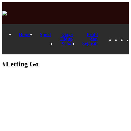
Home
Sport
Gaya
Profil
Hidup
dan
Sehat
Sejarah
#Letting Go