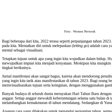
Foto : Women Network
Bagi beberapa dari kita, 2022 terasa seperti perpanjangan tahun 202
pada kita. Meniatkan diri untuk melepaskan (
letting
go
) adalah cara y
mental sebagai visualisasi.
Tetapkan tujuan untuk apa yang ingin kita wujudkan dalam hidup. H
mewujudkan impian kita menjadi kenyataan. Meskipun kita mungkin 
tingkat berikutnya.
Jurnal manifestasi akan sangat bagus, karena akan mendorong penulis
yang ingin kita tarik atau manifestasikan di tahun 2023. Bagi orang 
memvisualisasikan tujuan serta keinginan, dengan menggunakan gam
Banyak budaya di seluruh dunia merayakan Hari Tahun Baru dengan 
anggur. Setiap anggur mewakili keberuntungan selama satu bulan di t
melambangkan kemakmuran di tahun mendatang. Sedangkan di Yunan
Apapun cara yang dilakukan untuk menandai pergantian tahun, semua 