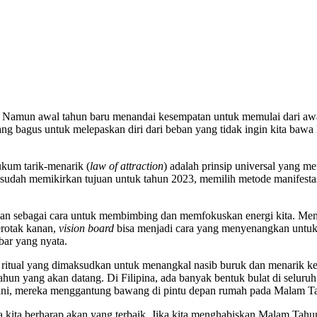
3. Namun awal tahun baru menandai kesempatan untuk memulai dari awal
ang bagus untuk melepaskan diri dari beban yang tidak ingin kita bawa
ukum tarik-menarik (
law
of
attraction
) adalah prinsip universal yang 
sudah memikirkan tujuan untuk tahun 2023, memilih metode manifest
an sebagai cara untuk membimbing dan memfokuskan energi kita. Menuli
berotak kanan,
vision
board
bisa menjadi cara yang menyenangkan untuk 
bar yang nyata.
ritual yang dimaksudkan untuk menangkal nasib buruk dan menarik k
ahun yang akan datang. Di Filipina, ada banyak bentuk bulat di selur
i, mereka menggantung bawang di pintu depan rumah pada Malam Tah
kita berharap akan yang terbaik. Jika kita menghabiskan Malam Tahun 