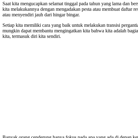
Saat kita mengucapkan selamat tinggal pada tahun yang lama dan bers
kita melakukannya dengan mengadakan pesta atau membuat daftar reso
atau menyendiri jauh dari hingar bingar.
Setiap kita memiliki cara yang baik untuk melakukan transisi pergant
mungkin dapat membantu mengingatkan kita bahwa kita adalah bagian
kita, termasuk diri kita sendiri.
Banyak orang cenderung hanya fokus pada apa yang ada di depan ke