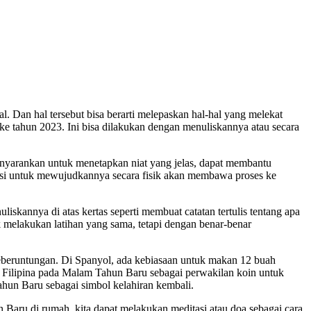
. Dan hal tersebut bisa berarti melepaskan hal-hal yang melekat
 ke tahun 2023. Ini bisa dilakukan dengan menuliskannya atau secara
menyarankan untuk menetapkan niat yang jelas, dapat membantu
asi untuk mewujudkannya secara fisik akan membawa proses ke
skannya di atas kertas seperti membuat catatan tertulis tentang apa
melakukan latihan yang sama, tetapi dengan benar-benar
eberuntungan. Di Spanyol, ada kebiasaan untuk makan 12 buah
uh Filipina pada Malam Tahun Baru sebagai perwakilan koin untuk
un Baru sebagai simbol kelahiran kembali.
Baru di rumah, kita dapat melakukan meditasi atau doa sebagai cara