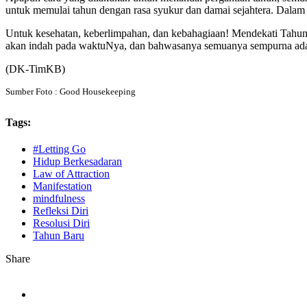
untuk memulai tahun dengan rasa syukur dan damai sejahtera. Dalam ke
Untuk kesehatan, keberlimpahan, dan kebahagiaan! Mendekati Tahun 
akan indah pada waktuNya, dan bahwasanya semuanya sempurna ad
(DK-TimKB)
Sumber Foto : Good Housekeeping
Tags:
#Letting Go
Hidup Berkesadaran
Law of Attraction
Manifestation
mindfulness
Refleksi Diri
Resolusi Diri
Tahun Baru
Share