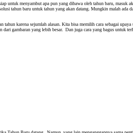
iap untuk menyambut apa pun yang dibawa oleh tahun baru, masuk akal 
lusi tahun baru untuk tahun yang akan datang. Mungkin malah ada dari
ian tahun karena sejumlah alasan. Kita bisa memilih cara sebagai upay
 dari gambaran yang lebih besar. Dan juga cara yang bagus untuk ter
tika Tahun Baru datang. Namun, yang lain menganggapnya sama penti