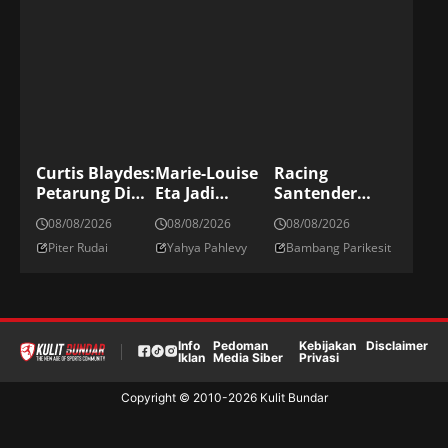
Curtis Blaydes:
Marie-Louise
Racing
Petarung Di
Eta Jadi
Santender
Divisi Kelas
Pelatih
Promosi Ke La
08/08/2026
08/08/2026
08/08/2026
Berat UFC
Perempuan
LIga Spanyol
Piter Rudai
Yahya Pahlevy
Bambang Parikesit
Pertama Di
Bundesliga
Info
Pedoman
Kebijakan
Disclaimer
Iklan
Media Siber
Privasi
Copyright © 2010-
2026
Kulit Bundar