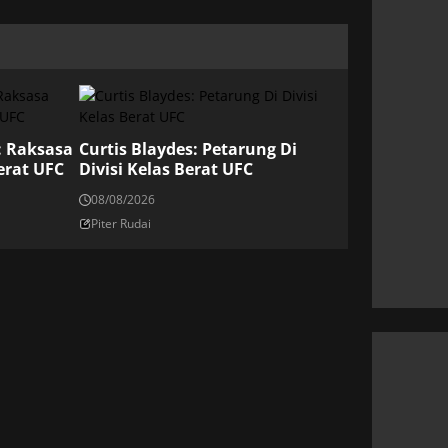
: Raksasa
Curtis Blaydes: Petarung Di
erat UFC
Divisi Kelas Berat UFC
08/08/2026
Piter Rudai