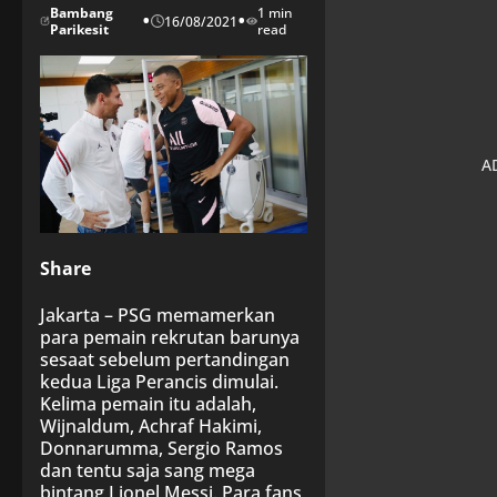
Bambang
1 min
•
•
16/08/2021
Parikesit
read
Share
Jakarta – PSG memamerkan
para pemain rekrutan barunya
sesaat sebelum pertandingan
kedua Liga Perancis dimulai.
Kelima pemain itu adalah,
Wijnaldum, Achraf Hakimi,
Donnarumma, Sergio Ramos
dan tentu saja sang mega
bintang Lionel Messi. Para fans