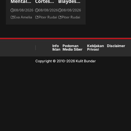
Mental
Cortes
Blaydes:
Overload
Acosta:
Petarung
08/08/2026
08/08/2026
08/08/2026
Dengan
Raksasa
Di Divisi
Eva Amelia
Piter Rudai
Piter Rudai
Rutinitas
Dominika
Kelas
Brain
Di Kelas
Berat
Dump
Berat UFC
UFC
Info
Pedoman
Kebijakan
Disclaimer
Iklan
Media Siber
Privasi
Copyright © 2010-
2026
Kulit Bundar