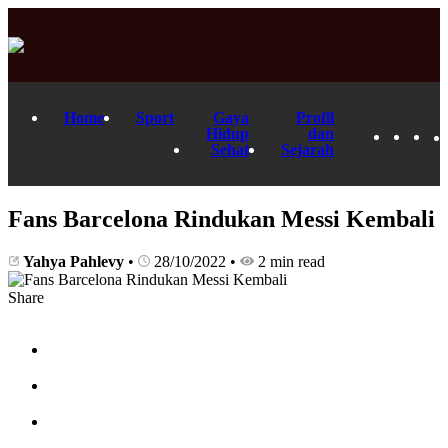
Home
Sport
Gaya
Profil
Hidup
dan
Sehat
Sejarah
Fans Barcelona Rindukan Messi Kembali
Yahya Pahlevy
•
28/10/2022
•
2 min read
Share