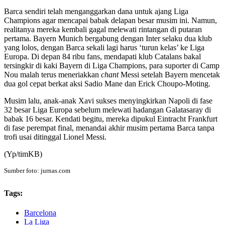
Barca sendiri telah menganggarkan dana untuk ajang Liga
Champions agar mencapai babak delapan besar musim ini. Namun,
realitanya mereka kembali gagal melewati rintangan di putaran
pertama. Bayern Munich bergabung dengan Inter selaku dua klub
yang lolos, dengan Barca sekali lagi harus ‘turun kelas’ ke Liga
Europa. Di depan 84 ribu fans, mendapati klub Catalans bakal
tersingkir di kaki Bayern di Liga Champions, para suporter di Camp
Nou malah terus meneriakkan
chant
Messi setelah Bayern mencetak
dua gol cepat berkat aksi Sadio Mane dan Erick Choupo-Moting.
Musim lalu, anak-anak Xavi sukses menyingkirkan Napoli di fase
32 besar Liga Europa sebelum melewati hadangan Galatasaray di
babak 16 besar. Kendati begitu, mereka dipukul Eintracht Frankfurt
di fase perempat final, menandai akhir musim pertama Barca tanpa
trofi usai ditinggal Lionel Messi.
(Yp/timKB)
Sumber foto: jurnas.com
Tags:
Barcelona
La Liga