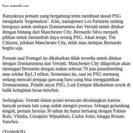
Foto: teamtalk.com
Banyaknya pemain yang bergabung tentu membuat skuad PSG
mengalami ‘kegemukan’. Kini, manajemen Les Parisiens sedang
berupaya untuk melepas Donnarumma dan Verratti untuk ditukar
dengan bintang dari Manchester City. Bernardo Silva menjadi
pilihan untuk menambah daya serang PSG. Akan tetapi, The
Citizens, julukan Manchester City, tidak mau melepas Bernardo
begitu saja.
Pemain asal Portugal itu dikabarkan tidak tersedia untuk ditukar
dengan Donnarumma dan Verratti. Manchester City dilaporkan akan
memagari Bernardo dengan mahar sebesar 70 juta poundsterling
atau sekitar Rp1,3 triliun. Sementara itu, saat ini PSG memang
sedang mencari penjaga gawang baru yang bisa menggantikan
Donnarumma. Pelatih anyar PSG, Luis Enrique dikabarkan sosok di
balik keinginan besar tersebut.
Sedangkan, Verratti dalam posisi terancam dicadangkan karena
banyak pemain lain yang sudah mengisi posnya. Sebagai gelandang
tengah, pemain berusia 30 tahun itu harus bersaing dengan Fabian
Ruiz, Vitinha, Giorginio Wijnaldum, Carlos Soler, hingga Renato
Sanches.
(Yp/timKB).