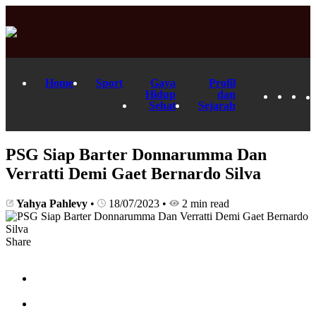
Home
Sport
Gaya
Profil
Hidup
dan
Sehat
Sejarah
PSG Siap Barter Donnarumma Dan
Verratti Demi Gaet Bernardo Silva
Yahya Pahlevy
•
18/07/2023
•
2 min read
Share