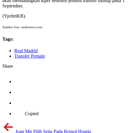
akan mendatangkan kiper sebelum jendela transfer ditutup pada 1
September.
(Yp/timKB).
Sumber foto: sindonews.com
Tags:
Real Madrid
Transfer Pemain
Share
Copied
Joan Mir Pilih Setia Pada Repsol Honda