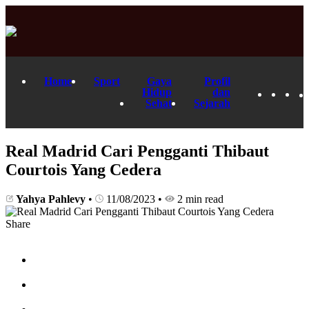
Home
Sport
Gaya
Profil
Hidup
dan
Sehat
Sejarah
Real Madrid Cari Pengganti Thibaut
Courtois Yang Cedera
Yahya Pahlevy
•
11/08/2023
•
2 min read
Share