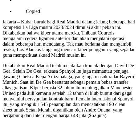
Copied
Jakarta – Kabar buruk bagi Real Madrid datang jelang beberapa hari
kompetisi La Liga musim 2023/2024 dimulai akhir pekan ini.
Dikabarkan bahwa kiper utama mereka, Thibaut Courtois
mengalami cedera ligamen anterior dan akan menjalani operasi
dalam beberapa hari mendatang. Tak mau berlama dan mengambil
resiko, Los Blancos langsung mencari kiper pengganti yang sepadan
guna memperkuat skuad Madrid musim ini
Dikabarkan Real Madrid telah melakukan kontak dengan David De
Gea. Selain De Gea, raksasa Spanyol itu juga memantau penjaga
gawang Chelsea Kepa Arrizabalaga, yang juga masuk radar Bayern
Munich. Saat ini De Gea berstatus sebagai pemain bebas transfer
alias gratisan. Kiper berusia 32 tahun itu meninggalkan Manchester
United pada Juli kemarin setelah 12 tahun di klub buntut dari gagal
menyetujui persyaratan kontrak baru. Pemain internasional Spanyol
itu, yang mengukir 545 penampilan dan mencatatkan 190 clean
sheet untuk Setan Merah, digantikan oleh Andre Onana, yang
bergabung dari Inter dengan harga £48 juta ($62 juta).