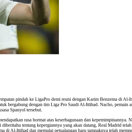
empatan pindah ke LigaPro demi reuni dengan Karim Benzema di Al-Itt
ut untuk bergabung dengan tim Liga Pro Saudi Al-Ittihad. Nacho, pemai
ksasa Spanyol tersebut.
, mendapatkan rasa hormat atas keserbagunaan dan kepemimpinannya. 
ki diberitahu tentang kepergiannya yang akan datang, Real Madrid te
 di Al-Ittihad dan memulai petualangan baru tampaknya telah mempe