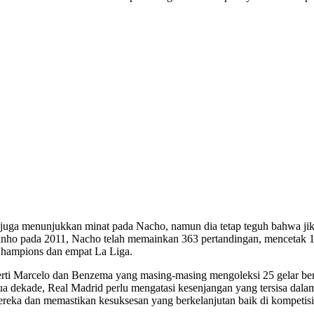
LS, juga menunjukkan minat pada Nacho, namun dia tetap teguh bahwa j
inho pada 2011, Nacho telah memainkan 363 pertandingan, mencetak 16
Champions dan empat La Liga.
perti Marcelo dan Benzema yang masing-masing mengoleksi 25 gelar b
ua dekade, Real Madrid perlu mengatasi kesenjangan yang tersisa dala
ereka dan memastikan kesuksesan yang berkelanjutan baik di kompetis