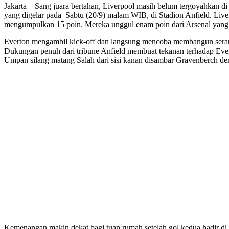
Jakarta – Sang juara bertahan, Liverpool masih belum tergoyahkan d
yang digelar pada Sabtu (20/9) malam WIB, di Stadion Anfield. Live
mengumpulkan 15 poin. Mereka unggul enam poin dari Arsenal yang a
Everton mengambil kick-off dan langsung mencoba membangun serangan
Dukungan penuh dari tribune Anfield membuat tekanan terhadap Ever
Umpan silang matang Salah dari sisi kanan disambar Gravenberch de
Kemenangan makin dekat bagi tuan rumah setelah gol kedua hadir di