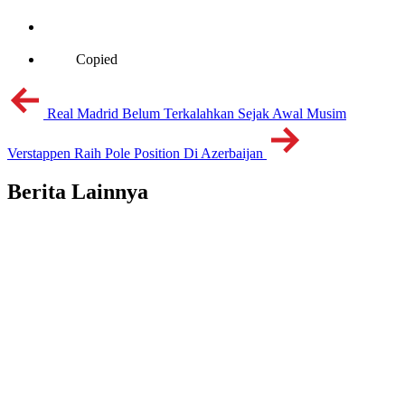
Copied
Real Madrid Belum Terkalahkan Sejak Awal Musim
Verstappen Raih Pole Position Di Azerbaijan
Berita Lainnya