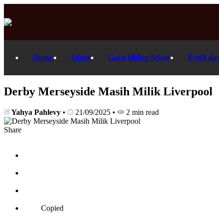
Home
Sport
Gaya Hidup Sehat
Profil da
Derby Merseyside Masih Milik Liverpool
Yahya Pahlevy
•
21/09/2025
•
2 min read
Share
Copied