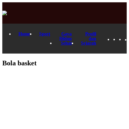
Home
Sport
Gaya
Profil
Hidup
dan
Sehat
Sejarah
Bola basket