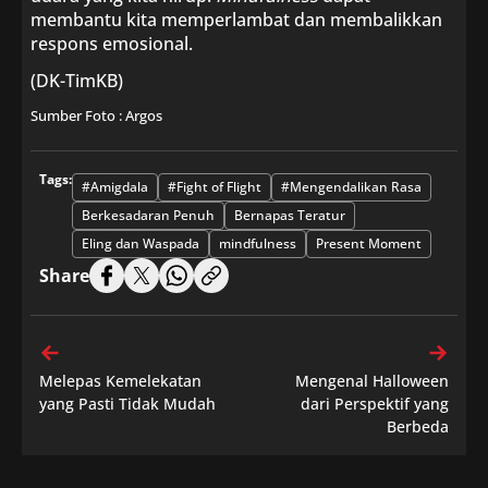
membantu kita memperlambat dan membalikkan
respons emosional.
(DK-TimKB)
Sumber Foto : Argos
Tags:
#Amigdala
#Fight of Flight
#Mengendalikan Rasa
Berkesadaran Penuh
Bernapas Teratur
Eling dan Waspada
mindfulness
Present Moment
Share
Melepas Kemelekatan
Mengenal Halloween
yang Pasti Tidak Mudah
dari Perspektif yang
Berbeda